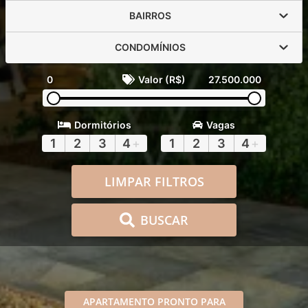
BAIRROS
CONDOMÍNIOS
0
Valor (R$)
27.500.000
Dormitórios
Vagas
1
2
3
4
+
1
2
3
4
+
LIMPAR FILTROS
BUSCAR
APARTAMENTO PRONTO PARA