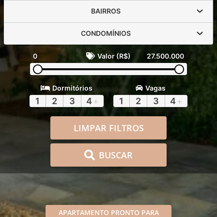
BAIRROS
CONDOMÍNIOS
0
Valor (R$)
27.500.000
Dormitórios
Vagas
1
2
3
4
+
1
2
3
4
+
LIMPAR FILTROS
BUSCAR
APARTAMENTO PRONTO PARA