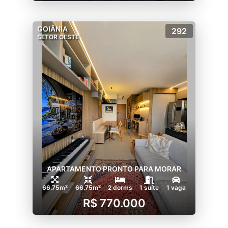
GOIÂNIA
292
SETOR OESTE
APARTAMENTO PRONTO PARA MORAR
66.75m²
66.75m²
2 dorms
1 suíte
1 vaga
R$ 770.000