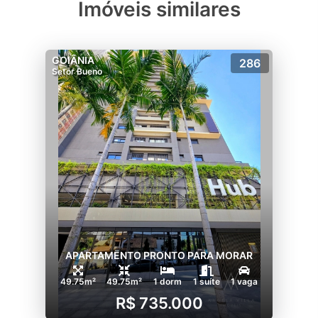
Imóveis similares
GOIÂNIA
286
Setor Bueno
APARTAMENTO PRONTO PARA MORAR
49.75m²
49.75m²
1 dorm
1 suíte
1 vaga
R$ 735.000