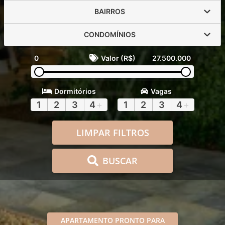
BAIRROS
CONDOMÍNIOS
0
Valor (R$)
27.500.000
Dormitórios
Vagas
1
2
3
4
+
1
2
3
4
+
LIMPAR FILTROS
BUSCAR
APARTAMENTO PRONTO PARA